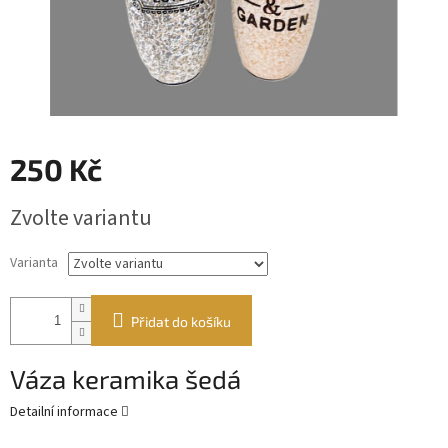
250 Kč
Měrná
Zvolte variantu
cena:
Varianta
Přidat do košíku
Váza keramika šedá
Detailní informace