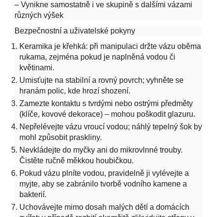
– Vynikne samostatně i ve skupině s dalšími vázami
různých výšek
Bezpečnostní a uživatelské pokyny
Keramika je křehká: při manipulaci držte vázu oběma
rukama, zejména pokud je naplněná vodou či
květinami.
Umisťujte na stabilní a rovný povrch; vyhněte se
hranám polic, kde hrozí shození.
Zamezte kontaktu s tvrdými nebo ostrými předměty
(klíče, kovové dekorace) – mohou poškodit glazuru.
Nepřelévejte vázu vroucí vodou; náhlý tepelný šok by
mohl způsobit praskliny.
Nevkládejte do myčky ani do mikrovlnné trouby.
Čistěte ručně měkkou houbičkou.
Pokud vázu plníte vodou, pravidelně ji vylévejte a
myjte, aby se zabránilo tvorbě vodního kamene a
bakterií.
Uchovávejte mimo dosah malých dětí a domácích