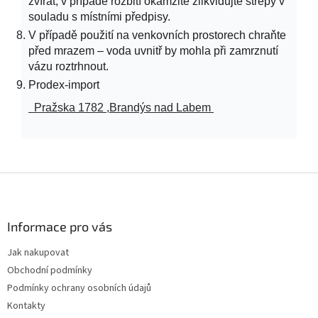
zvířat; v případě rozbití okamžitě zlikvidujte střepy v
souladu s místními předpisy.
V případě použití na venkovních prostorech chraňte
před mrazem – voda uvnitř by mohla při zamrznutí
vázu roztrhnout.
Prodex-import
Pražska 1782 ,Brandýs nad Labem
Z
á
p
a
Informace pro vás
t
Jak nakupovat
í
Obchodní podmínky
Podmínky ochrany osobních údajů
Kontakty