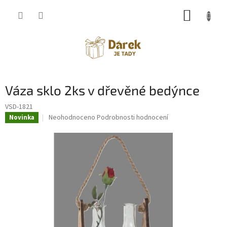
Přejít
NÁKUP
na
obsah
KOŠÍK
Váza sklo 2ks v dřevěné bedýnce
VSD-1821
Průměrné
Neohodnoceno
Podrobnosti hodnocení
Novinka
hodnocení
produktu
je
0,0
z
5
hvězdiček.