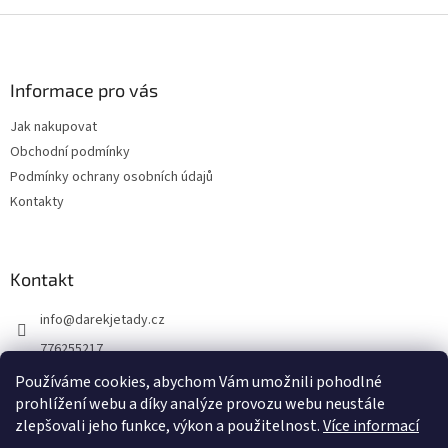
Z
á
p
a
Informace pro vás
t
Jak nakupovat
í
Obchodní podmínky
Podmínky ochrany osobních údajů
Kontakty
Kontakt
info
@
darekjetady.cz
776255217
DÁREK JE TADY
Používáme cookies, abychom Vám umožnili pohodlné
prohlížení webu a díky analýze provozu webu neustále
darek_je_tady
zlepšovali jeho funkce, výkon a použitelnost.
Více informací