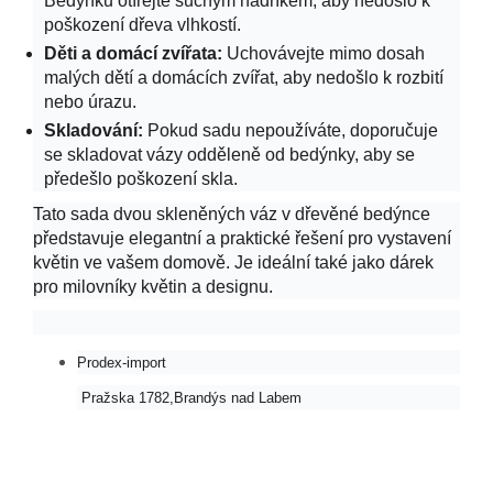
Bedýnku otírejte suchým hadříkem, aby nedošlo k
poškození dřeva vlhkostí.
Děti a domácí zvířata:
Uchovávejte mimo dosah
malých dětí a domácích zvířat, aby nedošlo k rozbití
nebo úrazu.
Skladování:
Pokud sadu nepoužíváte, doporučuje
se skladovat vázy odděleně od bedýnky, aby se
předešlo poškození skla.
Tato sada dvou skleněných váz v dřevěné bedýnce
představuje elegantní a praktické řešení pro vystavení
květin ve vašem domově. Je ideální také jako dárek
pro milovníky květin a designu.
Prodex-import
Pražska 1782,Brandýs nad Labem