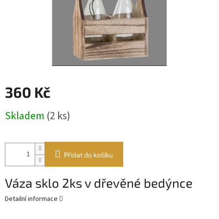
360 Kč
Měrná
Skladem
(2 ks)
cena:
Přidat do košíku
Váza sklo 2ks v dřevěné bedýnce
Detailní informace