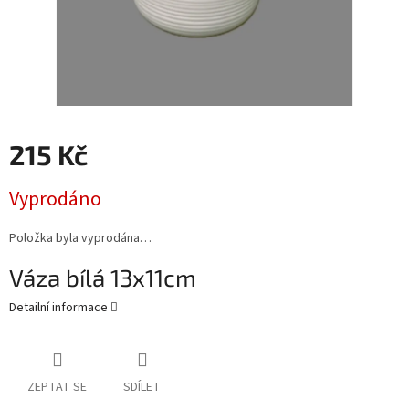
215 Kč
Měrná
Vyprodáno
cena:
Položka byla vyprodána…
Váza bílá 13x11cm
Detailní informace
ZEPTAT SE
SDÍLET