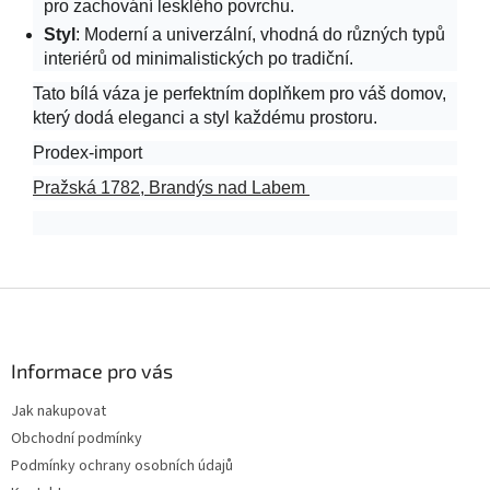
pro zachování lesklého povrchu.
Styl
: Moderní a univerzální, vhodná do různých typů
interiérů od minimalistických po tradiční.
Tato bílá váza je perfektním doplňkem pro váš domov,
který dodá eleganci a styl každému prostoru.
Prodex-import
Pražská 1782, Brandýs nad Labem
Z
á
p
a
Informace pro vás
t
Jak nakupovat
í
Obchodní podmínky
Podmínky ochrany osobních údajů