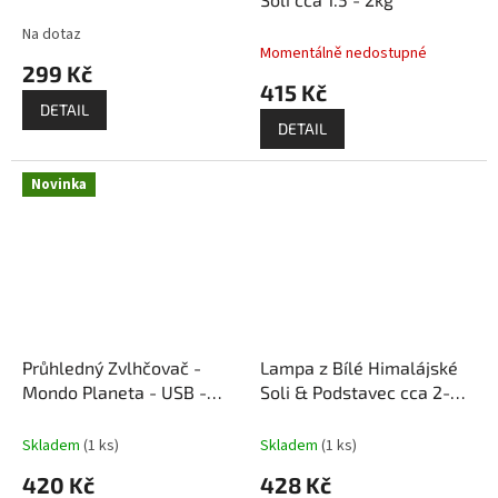
Na dotaz
Průměrné
Momentálně nedostupné
hodnocení
299 Kč
produktu
415 Kč
je
DETAIL
5,0
DETAIL
z
5
hvězdiček.
Novinka
Průhledný Zvlhčovač -
Lampa z Bílé Himalájské
Mondo Planeta - USB -
Soli & Podstavec cca 2-
Měnící se Barvy
3kg
Skladem
(1 ks)
Skladem
(1 ks)
420 Kč
428 Kč