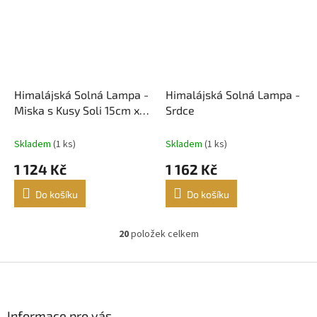
Himalájská Solná Lampa -
Himalájská Solná Lampa -
Miska s Kusy Soli 15cm x
Srdce
9cm
Skladem
(1 ks)
Skladem
(1 ks)
1 124 Kč
1 162 Kč
Do košíku
Do košíku
20
položek celkem
O
v
l
Z
á
á
d
p
a
a
Informace pro vás