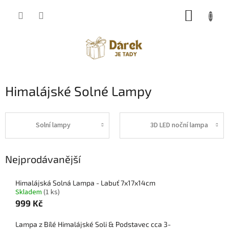
Přejít
NÁKUP
na
obsah
KOŠÍK
Himalájské Solné Lampy
Solní lampy
3D LED noční lampa
Nejprodávanější
Himalájská Solná Lampa - Labuť 7x17x14cm
Skladem
(1 ks)
999 Kč
Lampa z Bílé Himalájské Soli & Podstavec cca 3-