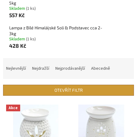
5kg
Skladem
(1 ks)
557 Kč
Lampa z Bílé Himalájské Soli & Podstavec cca 2-
3kg
Skladem
(1 ks)
428 Kč
Ř
a
Nejlevnější
Nejdražší
Nejprodávanější
Abecedně
z
e
n
OTEVŘÍT FILTR
í
p
V
r
Akce
ý
o
p
d
i
u
s
k