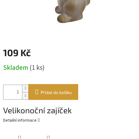
109 Kč
Měrná
Skladem
(1 ks)
cena:
Přidat do košíku
Velikonoční zajíček
Detailní informace