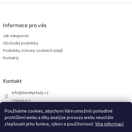
Z
á
p
a
Informace pro vás
t
Jak nakupovat
í
Obchodní podmínky
Podmínky ochrany osobních údajů
Kontakty
Kontakt
info
@
darekjetady.cz
776255217
DÁREK JE TADY
Používáme cookies, abychom Vám umožnili pohodlné
prohlížení webu a díky analýze provozu webu neustále
darek_je_tady
zlepšovali jeho funkce, výkon a použitelnost.
Více informací