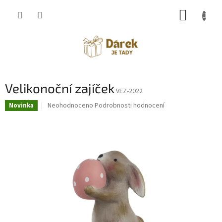
Přejít
NÁKUP
na
obsah
KOŠÍK
Velikonoční zajíček
VEZ-2022
Průměrné
Neohodnoceno
Podrobnosti hodnocení
Novinka
hodnocení
produktu
je
0,0
z
5
hvězdiček.