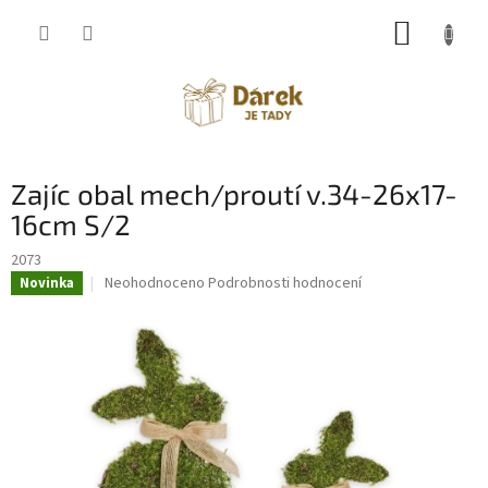
Přejít
NÁKUP
na
obsah
KOŠÍK
Zajíc obal mech/proutí v.34-26x17-
16cm S/2
2073
Průměrné
Neohodnoceno
Podrobnosti hodnocení
Novinka
hodnocení
produktu
je
0,0
z
5
hvězdiček.