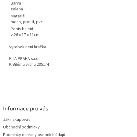
Barva
zelená
Materiál
mech, proutí, pvc
Popis balení
v.26 x 17 x 11cm
Vyrobek není hračka
KLIA PRAHA s.r.o.
K Bílému vrchu 2951/4
Z
á
p
a
Informace pro vás
t
Jak nakupovat
í
Obchodní podmínky
Podmínky ochrany osobních údajů