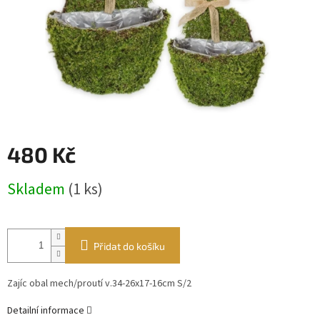
480 Kč
Měrná
Skladem
(1 ks)
cena:
Přidat do košíku
Zajíc obal mech/proutí v.34-26x17-16cm S/2
Detailní informace