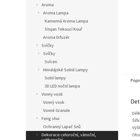
n
Aroma
e
Aroma Lampa
l
Kamenná Aroma Lampa
Stojan Tekoucí Kouř
Aroma Difuzér
Svíčky
SvÍčky
Svícen
Himalájské Solné Lampy
Solní lampy
Popi
3D LED noční lampa
Vonny vosk
Det
Vonný vosk
Vonné Granule
Dél
Feng shui
Šířk
Ochranný Lapač Snů
Výš
Dekorace celoroční, vánoční,
Obs