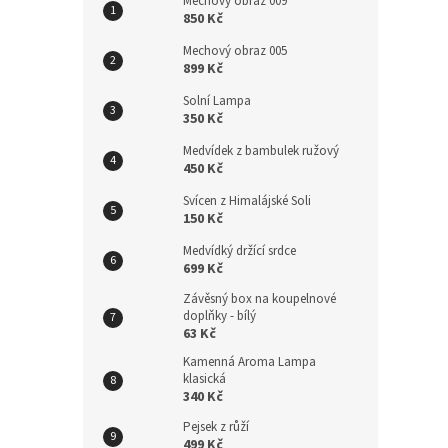
Mechový obraz 009
850 Kč
Mechový obraz 005
899 Kč
Solní Lampa
350 Kč
Medvídek z bambulek ružový
450 Kč
Svícen z Himalájské Soli
150 Kč
Medvídký držící srdce
699 Kč
Závěsný box na koupelnové
doplňky - bílý
63 Kč
Kamenná Aroma Lampa
klasická
340 Kč
Pejsek z růží
499 Kč