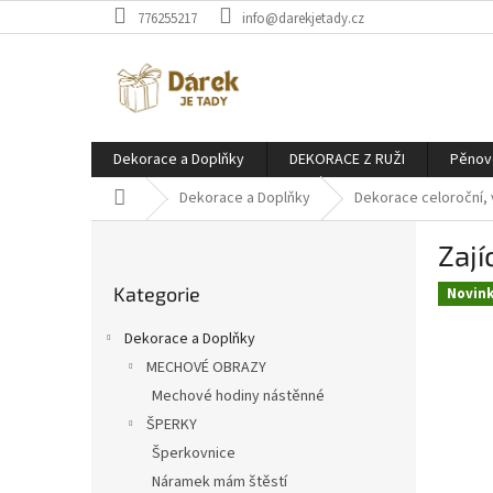
Přejít
776255217
info@darekjetady.cz
na
obsah
Dekorace a Doplňky
DEKORACE Z RUŽI
Pěnov
Domů
Dekorace a Doplňky
Dekorace celoroční, 
P
Zají
o
Přeskočit
s
Kategorie
kategorie
Novin
t
r
Dekorace a Doplňky
a
MECHOVÉ OBRAZY
n
Mechové hodiny nástěnné
n
í
ŠPERKY
p
Šperkovnice
a
Náramek mám štěstí