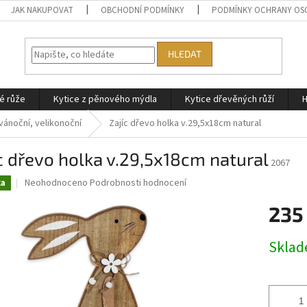
JAK NAKUPOVAT
OBCHODNÍ PODMÍNKY
PODMÍNKY OCHRANY OS
HLEDAT
é růže
Kytice z pěnového mýdla
Kytice dřevěných růží
H
vánoční, velikonoční
Zajíc dřevo holka v.29,5x18cm natural
c dřevo holka v.29,5x18cm natural
2067
Průměrné
Neohodnoceno
Podrobnosti hodnocení
ka
hodnocení
produktu
235
je
0,0
Měrná
Skla
z
cena:
5
hvězdiček.