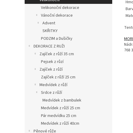
velikonoční
Hmo
Velikonoční dekorace
Bar
Vánoční dekorace
Mate
Advent
Tent
SKŘITKY
PODZIM a Dušičky
MOREX
Nádr
DEKORACE Z RUŽI
768 
Zajíček z růží 35 cm
Pejsek z růzí
Zajíček z růží
Zajíček z růží 25 cm
Medvídek z růží
Srdce z růží
Medvídek z bambulek
Medvídek z růží 25 cm
Pár medvídku 25 cm
Medvídek z růží 40cm
Pěnové růže