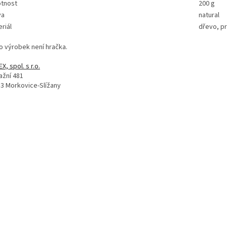
tnost
200 g
va
natural
riál
dřevo, p
o výrobek není hračka.
, spol. s r.o.
ažní 481
33 Morkovice-Slížany