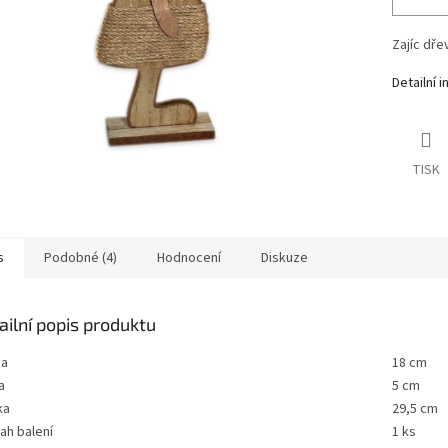
Zajíc dře
Detailní 
TISK
s
Podobné (4)
Hodnocení
Diskuze
ailní popis produktu
ka
18 cm
a
5 cm
ka
29,5 cm
ah balení
1 ks