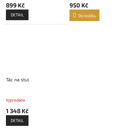
899 Kč
950 Kč
DETAIL
Do košíku
Tác na stul
Vyprodáno
1 348 Kč
DETAIL