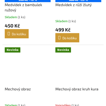
Medvídek z bambulek
Medvídek z růží žlutý
ružový
Skladem
(1 ks)
Průměrné
Skladem
(1 ks)
hodnocení
450 Kč
produktu
499 Kč
je
Do košíku
5,0
Do košíku
z
5
hvězdiček.
Novinka
Novinka
Mechový obraz
Mechový obraz kruh kura
Skladem
(1 ks)
Vyprodáno
(1 ks)