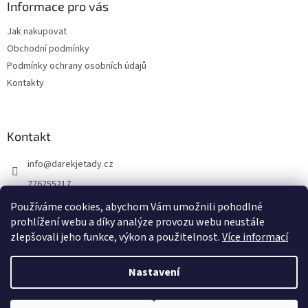
a
Informace pro vás
t
Jak nakupovat
í
Obchodní podmínky
Podmínky ochrany osobních údajů
Kontakty
Kontakt
info
@
darekjetady.cz
776255217
DÁREK JE TADY
Používáme cookies, abychom Vám umožnili pohodlné
prohlížení webu a díky analýze provozu webu neustále
darek_je_tady
zlepšovali jeho funkce, výkon a použitelnost.
Více informací
Nastavení
Vytvořil Shoptet