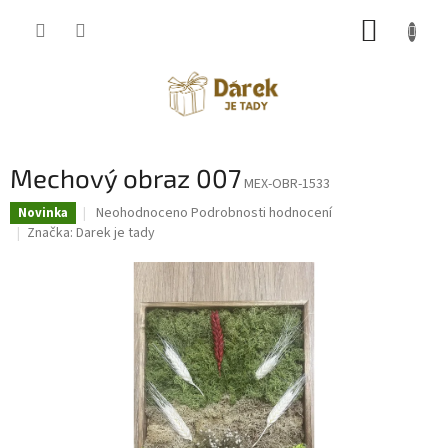
Přejít
NÁKUP
na
obsah
KOŠÍK
Mechový obraz 007
MEX-OBR-1533
Průměrné
Neohodnoceno
Podrobnosti hodnocení
Novinka
hodnocení
Značka:
Darek je tady
produktu
je
0,0
z
5
hvězdiček.