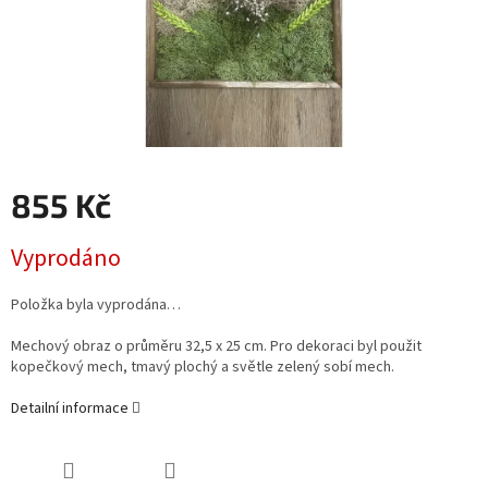
855 Kč
Měrná
Vyprodáno
cena:
Položka byla vyprodána…
Mechový obraz o průměru 32,5 x 25 cm. Pro dekoraci byl použit
kopečkový mech, tmavý plochý a světle zelený sobí mech.
Detailní informace