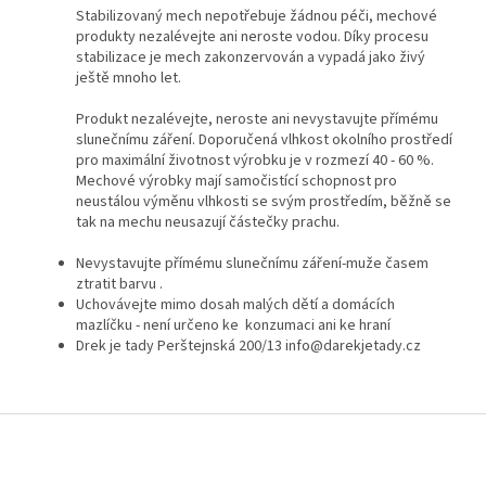
Stabilizovaný mech nepotřebuje žádnou péči, mechové
produkty nezalévejte ani neroste vodou. Díky procesu
stabilizace je mech zakonzervován a vypadá jako živý
ještě mnoho let.
Produkt nezalévejte, neroste ani nevystavujte přímému
slunečnímu záření. Doporučená vlhkost okolního prostředí
pro maximální životnost výrobku je v rozmezí 40 - 60 %.
Mechové výrobky mají samočistící schopnost pro
neustálou výměnu vlhkosti se svým prostředím, běžně se
tak na mechu neusazují částečky prachu.
Nevystavujte přímému slunečnímu záření-muže časem
ztratit barvu .
Uchovávejte mimo dosah malých dětí a domácích
mazlíčku - není určeno ke konzumaci ani ke hraní
Drek je tady Perštejnská 200/13 info@darekjetady.cz
Z
á
p