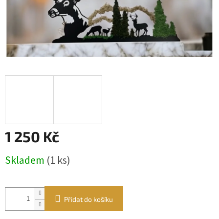
1 250 Kč
Měrná
Skladem
(1 ks)
cena:
Přidat do košíku