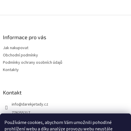
Z
á
p
a
Informace pro vás
t
Jak nakupovat
í
Obchodní podmínky
Podmínky ochrany osobních údajů
Kontakty
Kontakt
info
@
darekjetady.cz
776255217
DÁREK JE TADY
Používáme cookies, abychom Vám umožnili pohodlné
prohlížení webu a díky analýze provozu webu neustále
darek_je_tady