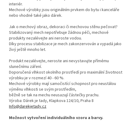
interiér.
Mechové výrobky jsou originálním prvkem do bytu i kanceláře
nebo vhodné také jako dárek.
Jak o mechový obraz, dekoraci či mechovou stěnu pečovat?
Stabilizovaný mech nepotřebuje žádnou péči, mechové
produkty nezalévejte ani neroste vodou.
Díky procesu stabilizace je mech zakonzervován a vypadá jako
živý ještě mnoho let.
Produkt nezalévejte, neroste ani nevystavujte přímému
slunečnímu záření.
Doporučená vlhkost okolního prostředí pro maximální životnost
výrobku je v rozmezí 40 - 60 %.
Mechové výrobky mají samočistící schopnost pro neustálou
výměnu vlhkosti se svým prostředím,
běžně se tak na mechu neusazují částečky prachu.
Výroba: Dárek je tady, Klapkova 124/10, Praha 8
Info@darekjetady.cz
Možnost vytvoření individuálního vzoru a barvy.