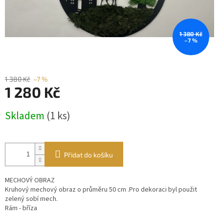
1 380 Kč
–7 %
1 380 Kč
–7 %
1 280 Kč
Měrná
Skladem
(1 ks)
cena:
Přidat do košíku
MECHOVÝ OBRAZ
Kruhový mechový obraz o průměru 50 cm .Pro dekoraci byl použit
zelený sobí mech.
Rám - bříza