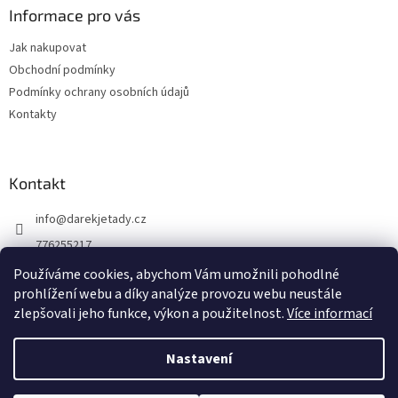
a
Informace pro vás
t
Jak nakupovat
í
Obchodní podmínky
Podmínky ochrany osobních údajů
Kontakty
Kontakt
info
@
darekjetady.cz
776255217
DÁREK JE TADY
Používáme cookies, abychom Vám umožnili pohodlné
prohlížení webu a díky analýze provozu webu neustále
darek_je_tady
zlepšovali jeho funkce, výkon a použitelnost.
Více informací
Nastavení
Vytvořil Shoptet