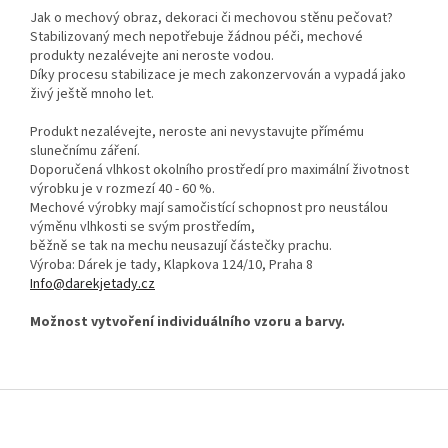
Jak o mechový obraz, dekoraci či mechovou stěnu pečovat?
Stabilizovaný mech nepotřebuje žádnou péči, mechové
produkty nezalévejte ani neroste vodou.
Díky procesu stabilizace je mech zakonzervován a vypadá jako
živý ještě mnoho let.
Produkt nezalévejte, neroste ani nevystavujte přímému
slunečnímu záření.
Doporučená vlhkost okolního prostředí pro maximální životnost
výrobku je v rozmezí 40 - 60 %.
Mechové výrobky mají samočistící schopnost pro neustálou
výměnu vlhkosti se svým prostředím,
běžně se tak na mechu neusazují částečky prachu.
Výroba: Dárek je tady, Klapkova 124/10, Praha 8
Info@darekjetady.cz
Možnost vytvoření individuálního vzoru a barvy.
Z
á
p