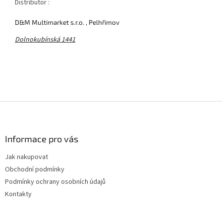
Distributor :
D&M Multimarket s.r.o. , Pelhřimov
Dolnokubínská 1441
Z
á
p
a
Informace pro vás
t
Jak nakupovat
í
Obchodní podmínky
Podmínky ochrany osobních údajů
Kontakty