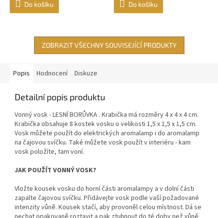
Do košíku
Do košíku
ZOBRAZIT VŠECHNY SOUVISEJÍCÍ PRODUKTY
Popis
Hodnocení
Diskuze
Detailní popis produktu
Vonný vosk - LESNÍ BORŮVKA . Krabička má rozměry 4 x 4 x 4 cm.
Krabička obsahuje 8 kostek vosku o velikosti 1,5 x 1,5 x 1,5 cm.
Vosk můžete použít do elektrických aromalamp i do aromalamp
na čajovou svíčku. Také můžete vosk použít v interiéru - kam
vosk položíte, tam voní.
JAK POUŽÍT VONNÝ VOSK?
Vložte kousek vosku do horní části aromalampy a v dolní části
zapalte čajovou svíčku. Přidávejte vosk podle vaší požadované
intenzity vůně. Kousek stačí, aby provoněl celou místnost. Dá se
nechat opakovaně roztavit a pak ztuhnout do té
doby
než vůně