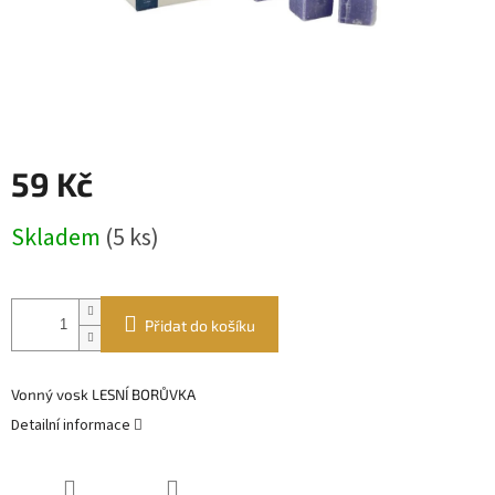
59 Kč
Měrná
Skladem
(5 ks)
cena:
Přidat do košíku
Vonný vosk LESNÍ BORŮVKA
Detailní informace