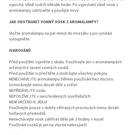
vyprchá. Vůně vydrží několik hodin. Po vyprchání vůně vosk z
aromalampy odstraňte a použijte nový.
JAK ODSTRANIT VONNÝ VOSK Z AROMALAMPY?
Vložte aromalampu na pár minut do mrazáku a po vyndání
vyloupněte.
!VAROVÁNÍ!
Před použitím vyjměte z obalu. Používejte jen v aromalampách
určených k tavení vonných vosků.
Před použitím si přečtěte a dodržujte všechny pokyny.
NENECHÁVEJTE aromalampu během používání bez dozoru.
Uchovávejte mimo dosah dětí a zvířat.
NEPŘIDÁVEJTE vodu.
NEPOUŽÍVEJTE v neschválených spotřebičích.
NENÍ URČENO K JÍDLU!
Používejte pouze v dobře větraných prostorách mimo dosah
hořlavých předmětů.
Nenechávejte vosk zahřívat déle jak 3 hodiny v kuse!
Používání vosků je jen na vlastní nebezpečí.