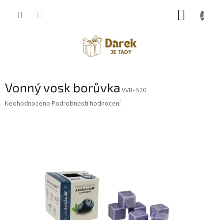
Přejít
NÁKUP
na
obsah
KOŠÍK
Vonný vosk borůvka
VVB- 520
Průměrné
Neohodnoceno
Podrobnosti hodnocení
hodnocení
produktu
je
0,0
z
5
hvězdiček.