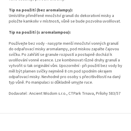
Tip na použití (bez aromalampy):
Umístěte přiměřené množství granulí do dekorativní misky a
položte kamkoliv v místnosti, vůně se bude pozvolna uvolňovat.
Tip na použití (s aromalampou):
Používejte bez vody - nasypte menší množství vonných granulí
do odpařovací misky aromalampy, pod miskou zapalte čajovou
svíčku. Po zahřátí se granule rozpustí a postupně dochází k
uvolňování vonné esence. Lze kombinovat různé druhy granulí a
vytvořit si tak originální vůni. Upozornění - při použití bez vody by
měl být plamen svíčky nejméně 8 cm pod spodním okrajem
odpařovací misky. Nevhodné pro osoby s přecitlivělostí na daný
typ vůně. Po manipulaci si důkladně umyjte ruce.
Dodavatel : Ancient Wisdom s.r.o., CTPark Trnava, Prílohy 583/57
Z
á
p