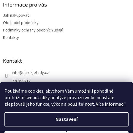
a
Informace pro vás
t
Jak nakupovat
í
Obchodní podmínky
Podmínky ochrany osobních údajů
Kontakty
Kontakt
info
@
darekjetady.cz
776255217
DÁREK JE TADY
Používáme cookies, abychom Vám umožnili pohodlné
prohlížení webu a díky analýze provozu webu neustále
darek_je_tady
zlepšovali jeho funkce, výkon a použitelnost.
Více informací
Nastavení
Vytvořil Shoptet