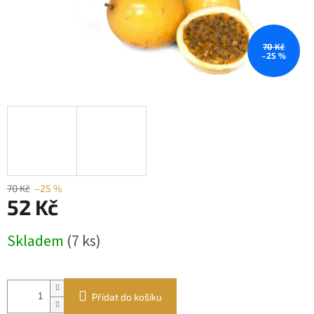
70 Kč
–25 %
70 Kč
–25 %
52 Kč
Měrná
Skladem
(7 ks)
cena:
Přidat do košíku