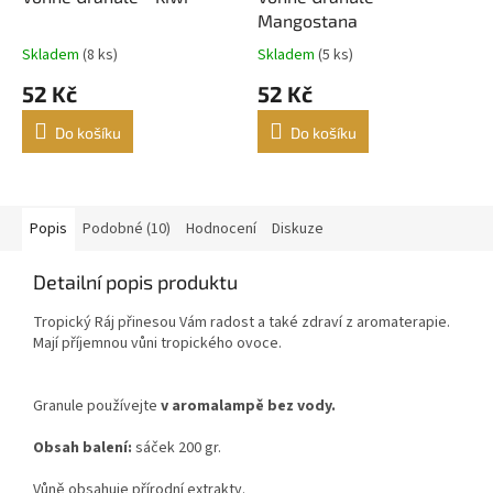
Mangostana
Skladem
(8 ks)
Skladem
(5 ks)
Průměrné
Průměrné
hodnocení
hodnocení
52 Kč
52 Kč
produktu
produktu
je
je
Do košíku
Do košíku
5,0
5,0
z
z
5
5
hvězdiček.
hvězdiček.
Popis
Podobné (10)
Hodnocení
Diskuze
Detailní popis produktu
Tropický Ráj přinesou Vám radost a také zdraví z aromaterapie.
Mají příjemnou vůni tropického ovoce.
Granule používejte
v aromalampě bez vody.
Obsah balení:
sáček 200 gr.
Vůně obsahuje přírodní extrakty.