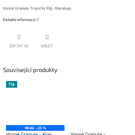
Vonné Granule Tropický Ráj - Marakuja
Detailní informace
ZEPTAT SE
SDÍLET
Související produkty
Tip
70 Kč
–25 %
Vonné Granule - Kiwi
Vonné Granule -