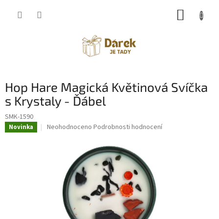
Přejít
NÁKUP
na
obsah
KOŠÍK
Hop Hare Magická Květinová Svíčka
s Krystaly - Ďábel
SMK-1590
Průměrné
Neohodnoceno
Podrobnosti hodnocení
Novinka
hodnocení
produktu
je
0,0
z
5
hvězdiček.