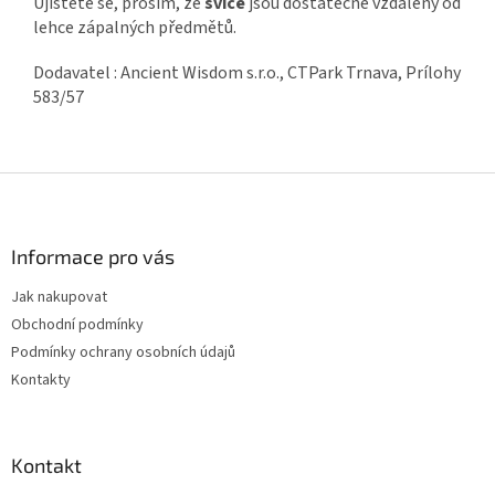
Ujistěte se, prosím, že
svíce
jsou dostatečně vzdáleny od
lehce zápalných předmětů.
Dodavatel : Ancient Wisdom s.r.o., CTPark Trnava, Prílohy
583/57
Z
á
p
a
Informace pro vás
t
Jak nakupovat
í
Obchodní podmínky
Podmínky ochrany osobních údajů
Kontakty
Kontakt