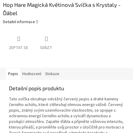
Hop Hare Magická Květinová Svíčka s Krystaly -
Ďábel
Detailní informace
ZEPTAT SE
SDÍLET
Popis
Hodnocení
Diskuze
Detailní popis produktu
Tato svíčka obsahuje odvážný červený jaspis a drahé kameny
černého achátu, které ztělesňují ohnivou energii vášně. Červený
jaspis, známý svými uzemňovacími vlastnostmi, se spojuje s
ochrannou energií černého achátu a vytváří dynamickou a
posilující atmosféru. Zapalte ďábla a přijměte vášnivou intenzitu,
kterou přináší, a proměňte svůj prostor v útočiště pro motivaci a