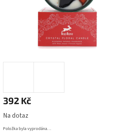
392 Kč
Měrná
Na dotaz
cena:
Položka byla vyprodána…