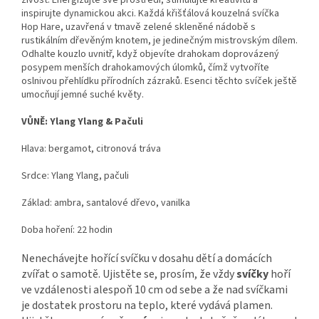
živost. Energizujte své prostředí, stimulujte kreativitu a
inspirujte dynamickou akci. Každá křišťálová kouzelná svíčka
Hop Hare, uzavřená v tmavě zelené skleněné nádobě s
rustikálním dřevěným knotem, je jedinečným mistrovským dílem.
Odhalte kouzlo uvnitř, když objevíte drahokam doprovázený
posypem menších drahokamových úlomků, čímž vytvoříte
oslnivou přehlídku přírodních zázraků. Esenci těchto svíček ještě
umocňují jemné suché květy.
VŮNĚ: Ylang Ylang & Pačuli
Hlava: bergamot, citronová tráva
Srdce: Ylang Ylang, pačuli
Základ: ambra, santalové dřevo, vanilka
Doba hoření: 22 hodin
Nenechávejte hořící svíčku v dosahu dětí a domácích
zvířat o samotě. Ujistěte se, prosím, že vždy
svíčky
hoří
ve vzdálenosti alespoň 10 cm od sebe a že nad svíčkami
je dostatek prostoru na teplo, které vydává plamen.