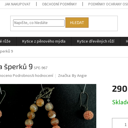
JAK NAKUPOVAT
OBCHODNÍ PODMÍNKY
PODMÍNKY OCHRANY OS
HLEDAT
é růže
Kytice z pěnového mýdla
Kytice dřevěných růží
H
perků 9
a šperků 9
SPE-967
né
noceno
Podrobnosti hodnocení
Značka:
By Angie
ní
290
u
Měrná
Skla
cena:
ek.