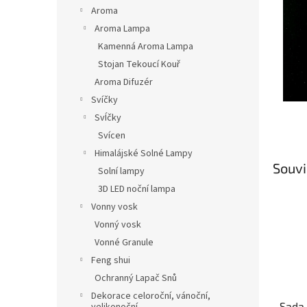
n
Aroma
e
Aroma Lampa
l
Kamenná Aroma Lampa
Stojan Tekoucí Kouř
Aroma Difuzér
Svíčky
SvÍčky
Svícen
Himalájské Solné Lampy
Souvi
Solní lampy
3D LED noční lampa
Vonny vosk
Vonný vosk
Vonné Granule
Feng shui
Ochranný Lapač Snů
Dekorace celoroční, vánoční,
Sada 