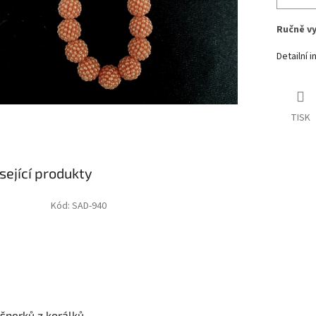
Ručně vy
Detailní 
TISK
sející produkty
Kód:
SAD-940
šperků z korálků