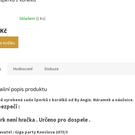
Skladem
(1 ks)
rné
cení
 Kč
ktu
o košíku
ček.
s
Hodnocení
Diskuze
ailní popis produktu
ě vyrobená sada šperků z korálků od By Angie. Náramek a náušnice.
ezpečí :
rk není hračka . Určeno pro dospele .
vatel : Giga party Kneslova 1073/3