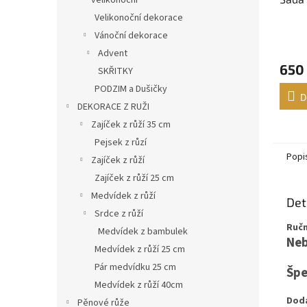
velikonoční
Velikonoční dekorace
Vánoční dekorace
Průmě
Advent
hodno
650
produ
SKŘITKY
je
PODZIM a Dušičky
5,0
D
DEKORACE Z RUŽI
z
5
Zajíček z růží 35 cm
hvězdi
Pejsek z růzí
Popi
Zajíček z růží
Zajíček z růží 25 cm
Medvídek z růží
Det
Srdce z růží
Ručn
Medvídek z bambulek
Neb
Medvídek z růží 25 cm
Pár medvídku 25 cm
Špe
Medvídek z růží 40cm
Doda
Pěnové růže