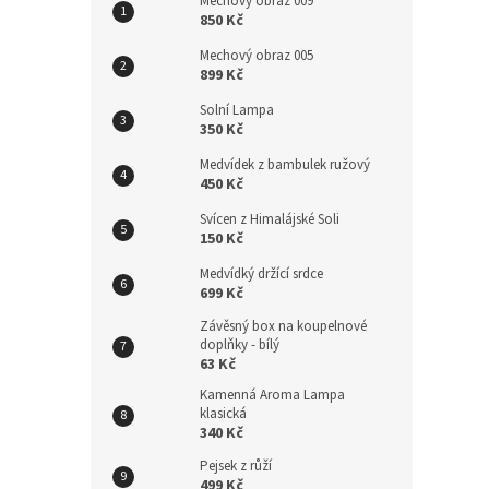
Mechový obraz 009
850 Kč
Mechový obraz 005
899 Kč
Solní Lampa
350 Kč
Medvídek z bambulek ružový
450 Kč
Svícen z Himalájské Soli
150 Kč
Medvídký držící srdce
699 Kč
Závěsný box na koupelnové
doplňky - bílý
63 Kč
Kamenná Aroma Lampa
klasická
340 Kč
Pejsek z růží
499 Kč