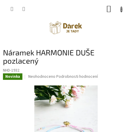
Přejít
NÁKUP
na
obsah
KOŠÍK
Náramek HARMONIE DUŠE
pozlacený
NHD-1932
Průměrné
Neohodnoceno
Podrobnosti hodnocení
Novinka
hodnocení
produktu
je
0,0
z
5
hvězdiček.