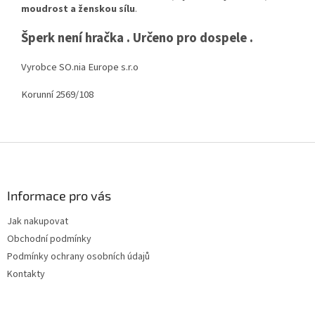
moudrost a ženskou sílu
.
Šperk není hračka . Určeno pro dospele .
Vyrobce SO.nia Europe s.r.o
Korunní 2569/108
Z
á
p
a
Informace pro vás
t
Jak nakupovat
í
Obchodní podmínky
Podmínky ochrany osobních údajů
Kontakty