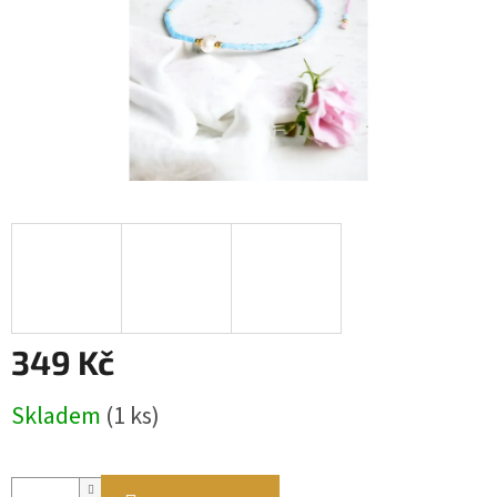
349 Kč
Měrná
Skladem
(1 ks)
cena: