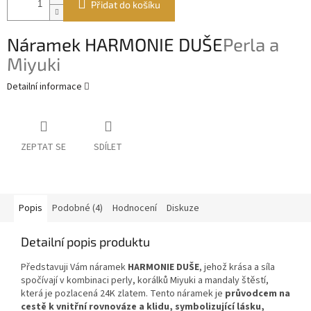
Přidat do košíku
Náramek HARMONIE DUŠE
Perla a
Miyuki
Detailní informace
ZEPTAT SE
SDÍLET
Popis
Podobné (4)
Hodnocení
Diskuze
Detailní popis produktu
Představuji Vám náramek
HARMONIE DUŠE
, jehož krása a síla
spočívají v kombinaci perly, korálků Miyuki a mandaly štěstí,
která je pozlacená 24K zlatem. Tento náramek je
průvodcem na
cestě k vnitřní rovnováze a klidu, symbolizující lásku,