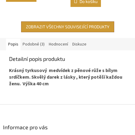
Do košíku
z
5
hvězdiček.
ZOBRAZIT VŠECHNY SOUVISEJÍCÍ PRODUKTY
Popis
Podobné (3)
Hodnocení
Diskuze
Detailní popis produktu
Krásný tyrkusový medvídek z pěnové růže s bílym
srdíčkem. Skvělý darek z lásky , který potěší každou
ženu. Výška 40 cm
Z
á
p
a
Informace pro vás
t