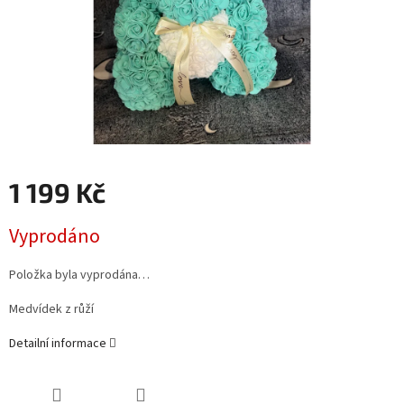
1 199 Kč
Měrná
Vyprodáno
cena:
Položka byla vyprodána…
Medvídek z růží
Detailní informace