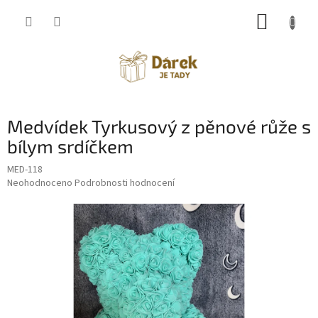
Přejít
NÁKUP
na
obsah
KOŠÍK
Medvídek Tyrkusový z pěnové růže s
bílym srdíčkem
MED-118
Průměrné
Neohodnoceno
Podrobnosti hodnocení
hodnocení
produktu
je
0,0
z
5
hvězdiček.