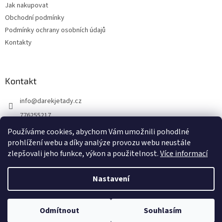
Jak nakupovat
í
Obchodní podmínky
Podmínky ochrany osobních údajů
Kontakty
Kontakt
info
@
darekjetady.cz
776255217
DÁREK JE TADY
Používáme cookies, abychom Vám umožnili pohodlné
prohlížení webu a díky analýze provozu webu neustále
darek_je_tady
zlepšovali jeho funkce, výkon a použitelnost.
Více informací
Nastavení
Vytvořil Shoptet
Odmítnout
Souhlasím
Copyright 2026
Darek je tady
. Všechna práva vyhrazena.