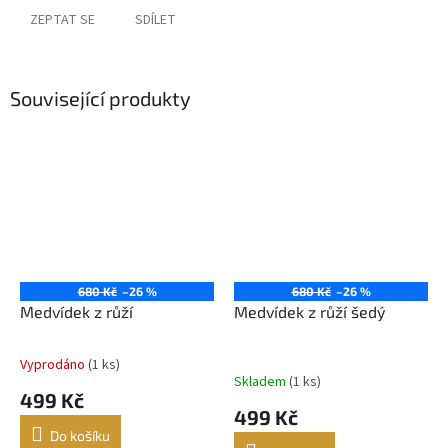
ZEPTAT SE
SDÍLET
Související produkty
680 Kč
–26 %
680 Kč
–26 %
Medvídek z růží
Medvídek z růží šedý
Vyprodáno
(1 ks)
Průměrné
Skladem
(1 ks)
hodnocení
499 Kč
produktu
499 Kč
je
Do košíku
5,0