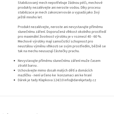
Stabilizovaný mech nepotřebuje žádnou péči, mechové
produkty nezalévejte ani neroste vodou. Díky procesu
stabilizace je mech zakonzervován a vypadá jako živý
ještě mnoho let.
Produkt nezalévejte, neroste ani nevystavujte přímému
slunečnímu záření. Doporučená vlhkost okolního prostředí
pro maximální životnost výrobku je v rozmezí 40 - 60 %.
Mechové výrobky mají samočistící schopnost pro
neustálou výměnu vlhkosti se svým prostředím, běžně se
tak na mechu neusazují částečky prachu.
Nevystavujte přímému slunečnímu záření-muže časem
ztratit barvu .
Uchovávejte mimo dosah malých dětí a domácích
mazlíčku - není určeno ke konzumaci ani ke hraní
Dárek je tady Klapkova 124/10 info@darekjetady.cz
Z
á
p