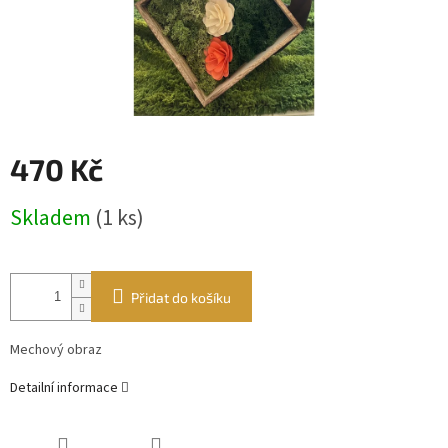
470 Kč
Měrná
Skladem
(1 ks)
cena:
Přidat do košíku
Mechový obraz
Detailní informace