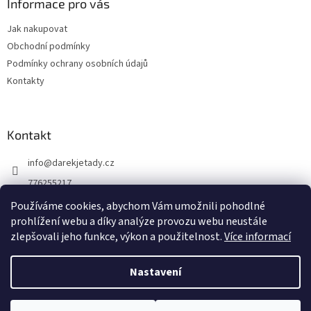
a
Informace pro vás
t
Jak nakupovat
í
Obchodní podmínky
Podmínky ochrany osobních údajů
Kontakty
Kontakt
info
@
darekjetady.cz
776255217
DÁREK JE TADY
Používáme cookies, abychom Vám umožnili pohodlné
prohlížení webu a díky analýze provozu webu neustále
darek_je_tady
zlepšovali jeho funkce, výkon a použitelnost.
Více informací
Nastavení
Vytvořil Shoptet