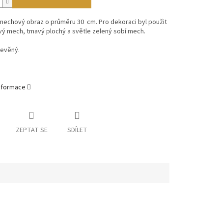
mechový obraz o průměru 30 cm. Pro dekoraci byl použit
ý mech, tmavý plochý a světle zelený sobí mech.
řevěný.
informace
ZEPTAT SE
SDÍLET