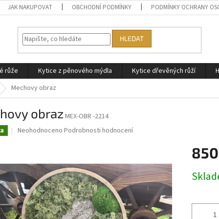
JAK NAKUPOVAT
OBCHODNÍ PODMÍNKY
PODMÍNKY OCHRANY OS
HLEDAT
é růže
Kytice z pěnového mýdla
Kytice dřevěných růží
H
Mechovy obraz
hovy obraz
MEX-OBR -2214
Průměrné
Neohodnoceno
Podrobnosti hodnocení
ka
hodnocení
produktu
850
je
0,0
Měrná
Skla
z
cena:
5
hvězdiček.