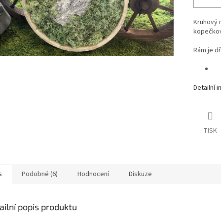
Kruhový 
kopečkov
Rám je d
Detailní 
TISK
s
Podobné (6)
Hodnocení
Diskuze
ailní popis produktu