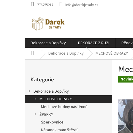
Přejít
776255217
info@darekjetady.cz
na
obsah
Dekorace a Doplňky
DEKORACE Z RUŽI
Pěnov
Domů
Dekorace a Doplňky
MECHOVÉ OBRAZY
P
Mec
o
Přeskočit
s
Kategorie
kategorie
Novin
t
r
Dekorace a Doplňky
a
MECHOVÉ OBRAZY
n
Mechové hodiny nástěnné
n
í
ŠPERKY
p
Šperkovnice
a
Náramek mám štěstí