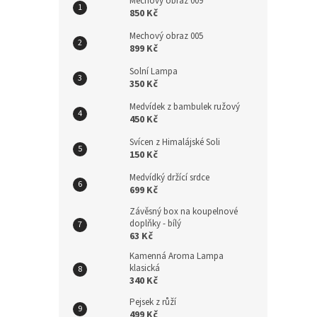
Mechový obraz 009
850 Kč
Mechový obraz 005
899 Kč
Solní Lampa
350 Kč
Medvídek z bambulek ružový
450 Kč
Svícen z Himalájské Soli
150 Kč
Medvídký držící srdce
699 Kč
Závěsný box na koupelnové
doplňky - bílý
63 Kč
Kamenná Aroma Lampa
klasická
340 Kč
Pejsek z růží
499 Kč