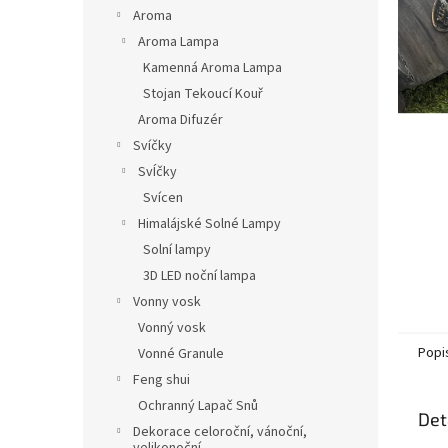
n
Aroma
e
Aroma Lampa
l
Kamenná Aroma Lampa
Stojan Tekoucí Kouř
Aroma Difuzér
Svíčky
SvÍčky
Svícen
Himalájské Solné Lampy
Solní lampy
3D LED noční lampa
Vonny vosk
Vonný vosk
Popi
Vonné Granule
Feng shui
Ochranný Lapač Snů
Det
Dekorace celoroční, vánoční,