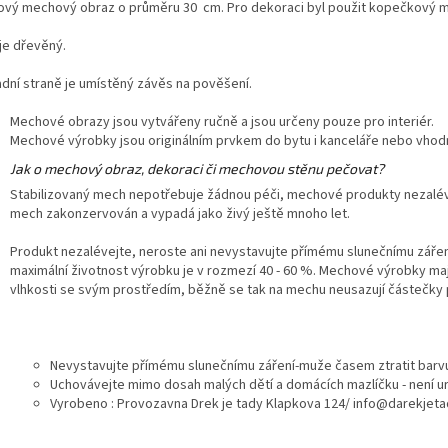
ový mechový obraz o průměru 30 cm. Pro dekoraci byl použit kopečkový m
je dřevěný.
adní straně je umístěný závěs na pověšení.
Mechové obrazy jsou vytvářeny ručně a jsou určeny pouze pro interiér.
Mechové výrobky jsou originálním prvkem do bytu i kanceláře nebo vhodn
Jak o mechový obraz, dekoraci či mechovou stěnu pečovat?
Stabilizovaný mech nepotřebuje žádnou péči, mechové produkty nezalévej
mech zakonzervován a vypadá jako živý ještě mnoho let.
Produkt nezalévejte, neroste ani nevystavujte přímému slunečnímu zářen
maximální životnost výrobku je v rozmezí 40 - 60 %. Mechové výrobky ma
vlhkosti se svým prostředím, běžně se tak na mechu neusazují částečky
Nevystavujte přímému slunečnímu záření-muže časem ztratit barvu
Uchovávejte mimo dosah malých dětí a domácích mazlíčku - není u
Vyrobeno : Provozavna Drek je tady Klapkova 124/ info@darekjeta