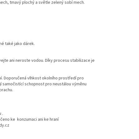
ech, tmavý plochý a světle zelený sobí mech.
é také jako dárek.
te ani neroste vodou. Díky procesu stabilizace je
í. Doporučená vlhkost okolního prostředí pro
jí samočistící schopnost pro neustálou výměnu
 prachu.
 .
rčeno ke konzumaci ani ke hraní
dy.cz