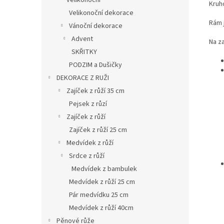
velikonoční
Kruh
Velikonoční dekorace
Rám 
Vánoční dekorace
Advent
Na z
SKŘITKY
PODZIM a Dušičky
DEKORACE Z RUŽI
Zajíček z růží 35 cm
Pejsek z růzí
Zajíček z růží
Zajíček z růží 25 cm
Medvídek z růží
Srdce z růží
Medvídek z bambulek
Medvídek z růží 25 cm
Pár medvídku 25 cm
Medvídek z růží 40cm
Pěnové růže