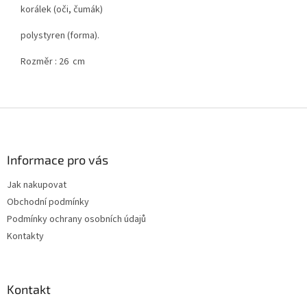
korálek (oči, čumák)
polystyren (forma).
Rozměr : 26 cm
Z
á
p
a
Informace pro vás
t
Jak nakupovat
í
Obchodní podmínky
Podmínky ochrany osobních údajů
Kontakty
Kontakt