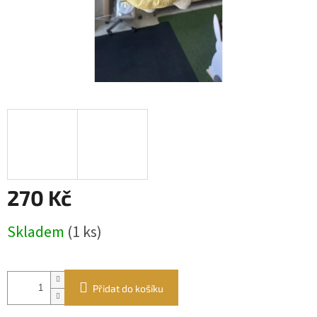
270 Kč
Měrná
Skladem
(1 ks)
cena:
Přidat do košíku