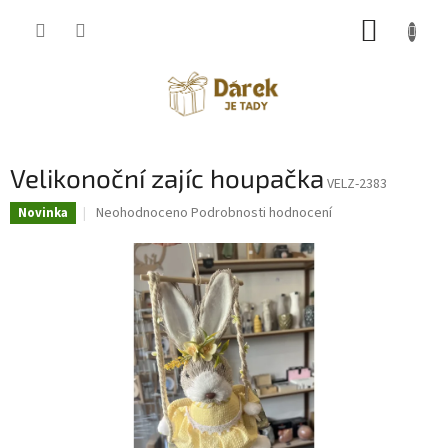
Přejít
NÁKUP
na
obsah
KOŠÍK
Velikonoční zajíc houpačka
VELZ-2383
Průměrné
Neohodnoceno
Podrobnosti hodnocení
Novinka
hodnocení
produktu
je
0,0
z
5
hvězdiček.