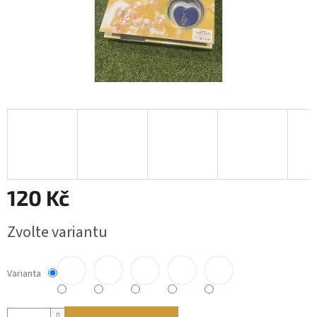
120 Kč
Měrná
Zvolte variantu
cena:
Varianta