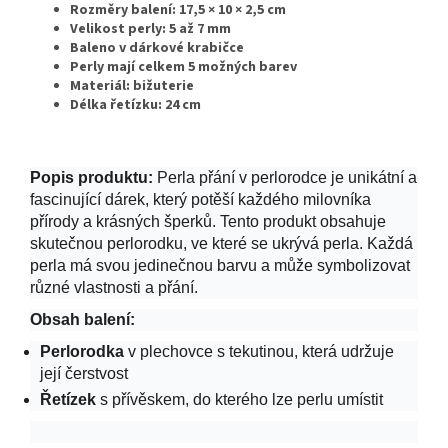
Rozměry balení: 17,5 × 10 × 2,5 cm
Velikost perly: 5 až 7 mm
Baleno v dárkové krabičce
Perly mají celkem 5 možných barev
Materiál: bižuterie
Délka řetízku: 24 cm
Popis produktu:
Perla přání v perlorodce je unikátní a
fascinující dárek, který potěší každého milovníka
přírody a krásných šperků. Tento produkt obsahuje
skutečnou perlorodku, ve které se ukrývá perla. Každá
perla má svou jedinečnou barvu a může symbolizovat
různé vlastnosti a přání.
Obsah balení:
Perlorodka
v plechovce s tekutinou, která udržuje
její čerstvost
Řetízek
s přívěskem, do kterého lze perlu umístit