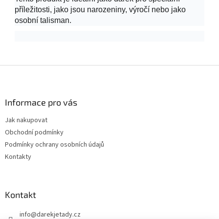
příležitosti, jako jsou narozeniny, výročí nebo jako
osobní talisman.
Z
á
p
a
Informace pro vás
t
Jak nakupovat
í
Obchodní podmínky
Podmínky ochrany osobních údajů
Kontakty
Kontakt
info
@
darekjetady.cz