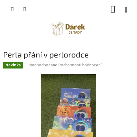
Přejít
NÁKUP
na
obsah
KOŠÍK
Perla přání v perlorodce
Průměrné
Neohodnoceno
Podrobnosti hodnocení
Novinka
hodnocení
produktu
je
0,0
z
5
hvězdiček.