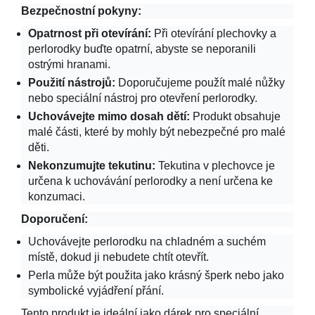
Bezpečnostní pokyny:
Opatrnost při otevírání:
Při otevírání plechovky a
perlorodky buďte opatrní, abyste se neporanili
ostrými hranami.
Použití nástrojů:
Doporučujeme použít malé nůžky
nebo speciální nástroj pro otevření perlorodky.
Uchovávejte mimo dosah dětí:
Produkt obsahuje
malé části, které by mohly být nebezpečné pro malé
děti.
Nekonzumujte tekutinu:
Tekutina v plechovce je
určena k uchovávání perlorodky a není určena ke
konzumaci.
Doporučení:
Uchovávejte perlorodku na chladném a suchém
místě, dokud ji nebudete chtít otevřít.
Perla může být použita jako krásný šperk nebo jako
symbolické vyjádření přání.
Tento produkt je ideální jako dárek pro speciální