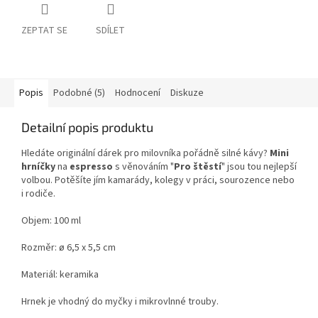
ZEPTAT SE
SDÍLET
Popis
Podobné (5)
Hodnocení
Diskuze
Detailní popis produktu
Hledáte originální dárek pro milovníka pořádně silné kávy?
Mini
hrníčky
na
espresso
s věnováním "
Pro štěstí
" jsou tou nejlepší
volbou. Potěšíte jím kamarády, kolegy v práci, sourozence nebo
i rodiče.
Objem: 100 ml
Rozměr: ø 6,5 x 5,5 cm
Materiál: keramika
Hrnek je vhodný do myčky i mikrovlnné trouby.