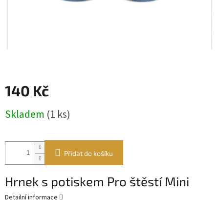
140 Kč
Měrná
Skladem
(1 ks)
cena:
Přidat do košíku
Hrnek s potiskem Pro štěstí Mini
Detailní informace