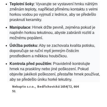
Teplotní šoky
: Vyvarujte se vystavení hrnku náhlým
změnám teploty, například přímému kontaktu s velmi
horkou vodou po vyjmutí z lednice, aby se předešlo
prasknutí keramiky.
Manipulace
: Hrnek držte pevně, zejména pokud je
naplněn horkou tekutinou, abyste zabránili rozlití a
možnému popálení.
Údržba potisku
: Aby se zachovala kvalita potisku,
doporučuje se ruční mytí jemným čisticím
prostředkem a měkkou houbičkou.
Kontrola před použitím
: Pravidelně kontrolujte
hrnek na praskliny nebo jiné poškození. Pokud
objevíte jakékoli poškození, přestaňte hrnek používat,
aby se předešlo úniku horké tekutiny.
Nekupto s.r.o., Bedřichovická 1654/72, 664
51