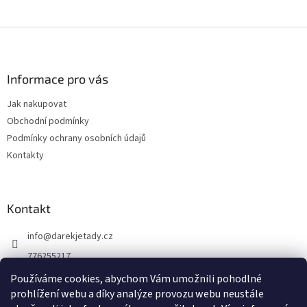
Z
á
p
a
Informace pro vás
t
Jak nakupovat
í
Obchodní podmínky
Podmínky ochrany osobních údajů
Kontakty
Kontakt
info
@
darekjetady.cz
776255217
DÁREK JE TADY
Používáme cookies, abychom Vám umožnili pohodlné
prohlížení webu a díky analýze provozu webu neustále
darek_je_tady