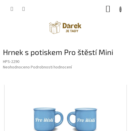
Přejít
NÁKUP
na
obsah
KOŠÍK
Hrnek s potiskem Pro štěstí Mini
HPS-2290
Průměrné
Neohodnoceno
Podrobnosti hodnocení
hodnocení
produktu
je
0,0
z
5
hvězdiček.