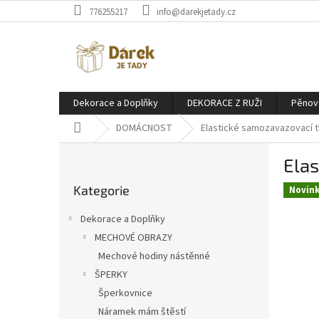
Přejít
776255217
info@darekjetady.cz
na
obsah
Dekorace a Doplňky
DEKORACE Z RUŽI
Pěnov
Domů
DOMÁCNOST
Elastické samozavazovací t
P
Elas
o
Přeskočit
s
Kategorie
kategorie
Novin
t
r
Dekorace a Doplňky
a
MECHOVÉ OBRAZY
n
Mechové hodiny nástěnné
n
í
ŠPERKY
p
Šperkovnice
a
Náramek mám štěstí