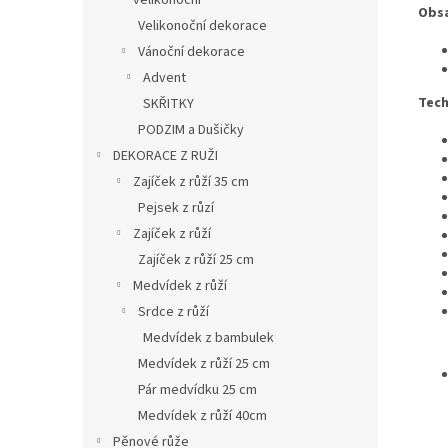
velikonoční
Obsa
Velikonoční dekorace
Vánoční dekorace
Advent
Tech
SKŘITKY
PODZIM a Dušičky
DEKORACE Z RUŽI
Zajíček z růží 35 cm
Pejsek z růzí
Zajíček z růží
Zajíček z růží 25 cm
Medvídek z růží
Srdce z růží
Medvídek z bambulek
Medvídek z růží 25 cm
Pár medvídku 25 cm
Medvídek z růží 40cm
Pěnové růže