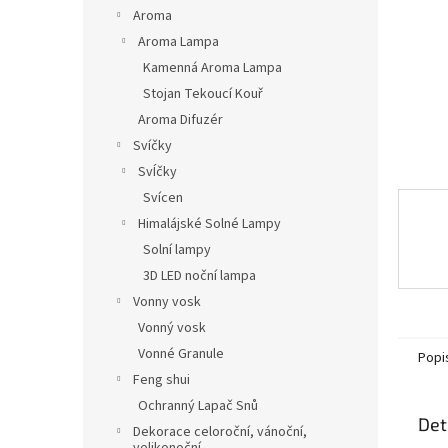
n
Aroma
e
Aroma Lampa
l
Kamenná Aroma Lampa
Stojan Tekoucí Kouř
Aroma Difuzér
Svíčky
SvÍčky
Svícen
Himalájské Solné Lampy
Solní lampy
3D LED noční lampa
Vonny vosk
Vonný vosk
Vonné Granule
Popi
Feng shui
Ochranný Lapač Snů
Det
Dekorace celoroční, vánoční,