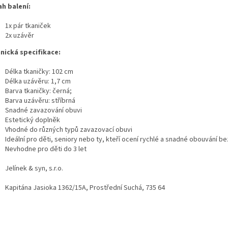
h balení:
1x pár tkaniček
2x uzávěr
nická specifikace:
Délka tkaničky: 102 cm
Délka uzávěru: 1,7 cm
Barva tkaničky: černá;
Barva uzávěru: stříbrná
Snadné zavazování obuvi
Estetický doplněk
Vhodné do různých typů zavazovací obuvi
Ideální pro děti, seniory nebo ty, kteří ocení rychlé a snadné obouvání b
Nevhodne pro děti do 3 let
Jelínek & syn, s.r.o.
Kapitána Jasioka 1362/15A, Prostřední Suchá, 735 64