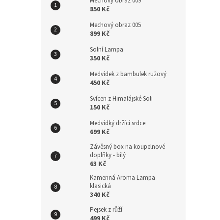
Mechový obraz 009
850 Kč
Mechový obraz 005
899 Kč
Solní Lampa
350 Kč
Medvídek z bambulek ružový
450 Kč
Svícen z Himalájské Soli
150 Kč
Medvídký držící srdce
699 Kč
Závěsný box na koupelnové
doplňky - bílý
63 Kč
Kamenná Aroma Lampa
klasická
340 Kč
Pejsek z růží
499 Kč