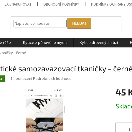
JAK NAKUPOVAT
OBCHODNÍ PODMÍNKY
PODMÍNKY OCHRANY OS
HLEDAT
é růže
Kytice z pěnového mýdla
Kytice dřevěných růží
H
kaničky - černé
tické samozavazovací tkaničky - čern
Průměrné
1 hodnocení
Podrobnosti hodnocení
ka
hodnocení
produktu
45 
je
5,0
Měrná
Skla
z
cena:
5
hvězdiček.