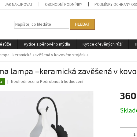
JAK NAKUPOVAT
OBCHODNÍ PODMÍNKY
PODMÍNKY OCHRANY OS
HLEDAT
é růže
Kytice z pěnového mýdla
Kytice dřevěných růží
H
ampa –keramická zavěšená v kovovém stojánku
ma lampa –keramická zavěšená v kov
Průměrné
Neohodnoceno
Podrobnosti hodnocení
ka
hodnocení
produktu
360
je
0,0
Měrná
Skla
z
cena:
5
hvězdiček.