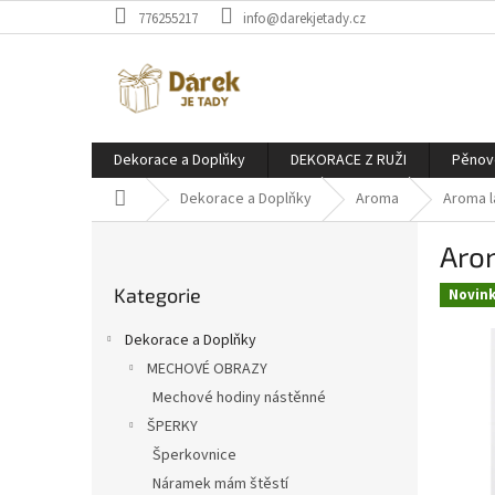
Přejít
776255217
info@darekjetady.cz
na
obsah
Dekorace a Doplňky
DEKORACE Z RUŽI
Pěnov
Domů
Dekorace a Doplňky
Aroma
Aroma l
P
Aro
o
Přeskočit
s
Kategorie
kategorie
Novin
t
r
Dekorace a Doplňky
a
MECHOVÉ OBRAZY
n
Mechové hodiny nástěnné
n
í
ŠPERKY
p
Šperkovnice
a
Náramek mám štěstí