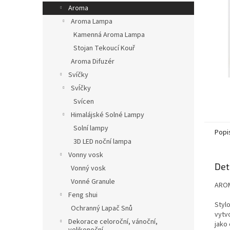
n
Aroma
e
Aroma Lampa
l
Kamenná Aroma Lampa
Stojan Tekoucí Kouř
Aroma Difuzér
Svíčky
SvÍčky
Svícen
Himalájské Solné Lampy
Solní lampy
Popi
3D LED noční lampa
Vonny vosk
Det
Vonný vosk
Vonné Granule
AROM
Feng shui
Styl
Ochranný Lapač Snů
vytvo
Dekorace celoroční, vánoční,
jako 