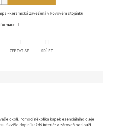
mpa –keramická zavěšená v kovovém stojánku
informace
ZEPTAT SE
SDÍLET
aše okolí. Pomocí několika kapek esenciálního oleje
esu. Skvěle doplní každý interiér a zároveň poslouží