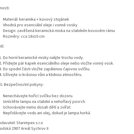
nosti:
Materiál: keramika + kovový stojánek
Vhodná pro esenciální oleje i vonné vosky
Design: zavěšená keramická miska na stabilním kovovém rámu
Rozměry: cca 18x10 cm
tí:
Do horní keramické misky nalijte trochu vody.
Přidejte pár kapek esenciálního oleje nebo vložte vonný vosk.
Do spodní části vložte zapálenou čajovou svíčku.
Užívejte si krásnou vůni a klidnou atmosféru.
️
Bezpečnostní pokyny:
Nenechávejte hořící svíčku bez dozoru.
Umístěte lampu na stabilní a nehořlavý povrch.
Uchovávejte mimo dosah dětí a zvířat.
Nepřidávejte vodu ani olej, dokud je lampa horká.
vatel: Starimpex s.r.o
odská 2907 Areál Sychrov II