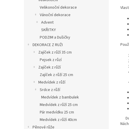
velikonoční
Velikonoční dekorace
Vlast
Vánoční dekorace
Advent
SKŘITKY
PODZIM a Dušičky
Použi
DEKORACE Z RUŽI
Zajíček z růží 35 cm
Pejsek z růzí
Zajíček z růží
Zajíček z růží 25 cm
⚠
Medvídek z růží
Srdce z růží
Medvídek z bambulek
Medvídek z růží 25 cm
Pár medvídku 25 cm
Doda
Medvídek z růží 40cm
Nách
Pěnové růže