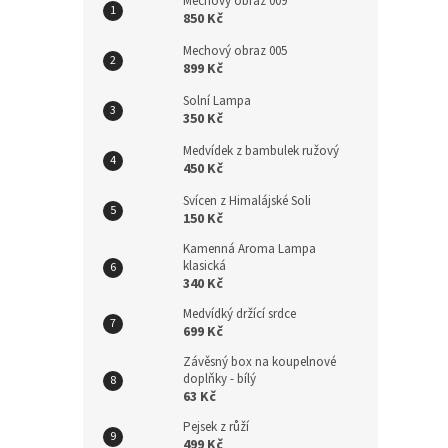
Mechový obraz 009
850 Kč
Mechový obraz 005
899 Kč
Solní Lampa
350 Kč
Medvídek z bambulek ružový
450 Kč
Svícen z Himalájské Soli
150 Kč
Kamenná Aroma Lampa
klasická
340 Kč
Medvídký držící srdce
699 Kč
Závěsný box na koupelnové
doplňky - bílý
63 Kč
Pejsek z růží
499 Kč