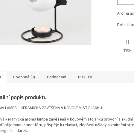
Aroma la
Detailní 
TISK
s
Podobné (3)
Hodnocení
Diskuze
ailní popis produktu
A LAMPA – KERAMICKÁ ZAVĚŠENÁ V KOVOVÉM STOJÁNKU
ová keramická aroma lampa zavěšená v kovovém stojánku provoní a zklidní v
ří příjemnou atmosféru, přispěje k relaxaci, zlepšení nálady a zmírnění str
originální dárek.